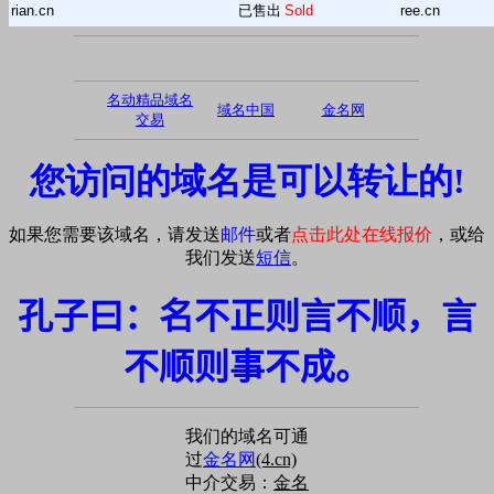
rian.cn
已售出
Sold
ree.cn
名动精品域名
域名中国
金名网
交易
您访问的域名是可以转让的!
如果您需要该域名，请发送
邮件
或者
点击此处在线报价
，或给
我们发送
短信
。
孔子曰：名不正则言不顺，言
不顺则事不成。
我们的域名可通
过
金名网
(4.cn)
中介交易：
金名