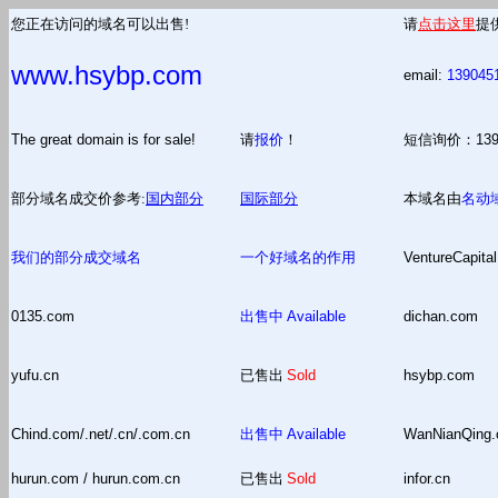
您正在访问的域名可以出售!
请
点击这里
提
www.hsybp.com
email:
139045
The great domain is for sale!
请
报价
！
短信询价：13
部分域名成交价参考:
国内部分
国际部分
本域名由
名动
我们的部分成交域名
一个好域名的作用
VentureCapital
0135.com
出售中
Available
dichan.com
yufu.cn
已售出
Sold
hsybp.com
Chind.com/.net/.cn/.com.cn
出售中
Available
WanNianQing
hurun.com / hurun.com.cn
已售出
Sold
infor.cn